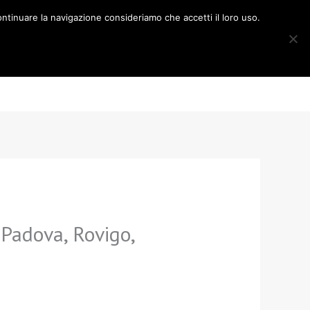
ntinuare la navigazione consideriamo che accetti il loro uso.
rior Design
Contatti
346 4733560
 Padova, Rovigo,