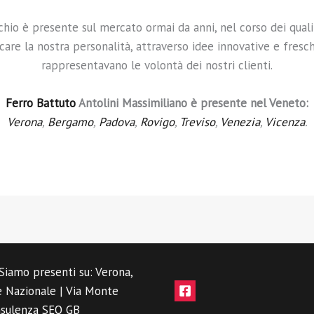
chio è presente sul mercato ormai da anni, nel corso dei quali 
icare la nostra personalità, attraverso idee innovative e fres
rappresentavano le volontà dei nostri clienti.
Ferro Battuto
Antolini Massimiliano è presente nel Veneto:
Verona
,
Bergamo
,
Padova
,
Rovigo
,
Treviso
,
Venezia
,
Vicenza
.
Siamo presenti su: Verona,
e Nazionale | Via Monte
sulenza SEO GB